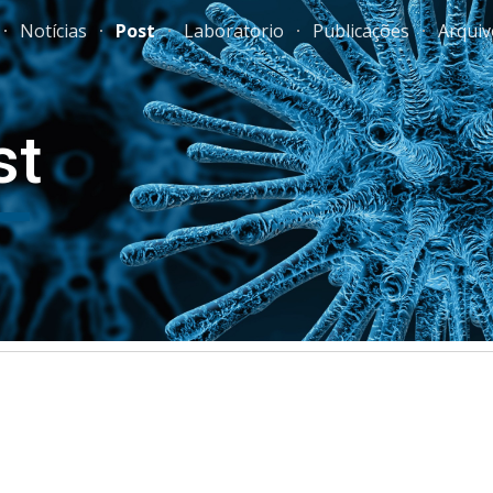
Notícias
Post
Laboratorio
Publicações
Arquiv
ip to main content
Skip to navigat
st