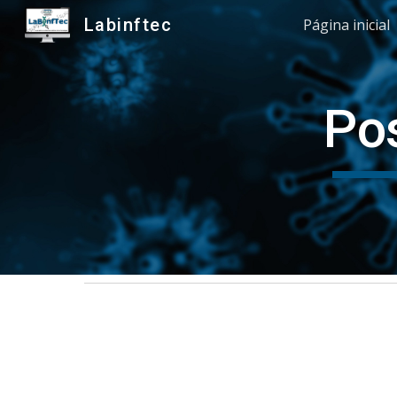
Labinftec
Página inicial
Sk
Po