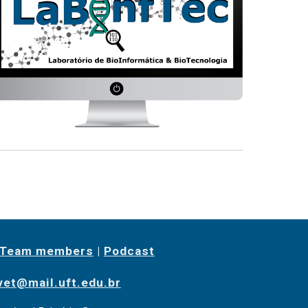
Team members
|
Podcast
et@mail.uft.edu.br