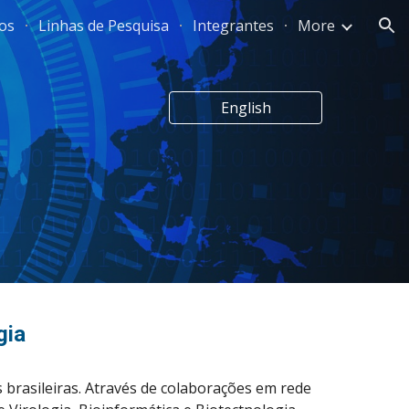
os
Linhas de Pesquisa
Integrantes
More
ion
English
gia
brasileiras. Através de colaborações em rede 