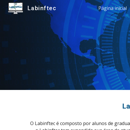
Labinftec
Página inicial
Sk
La
O Labinftec é composto por alunos de graduaç