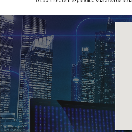
o Labinftec tem expandido sua área de atua