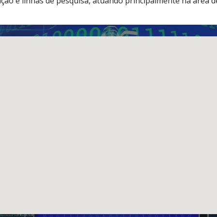
ção e linhas de pesquisa, atuando principalmente na área de 