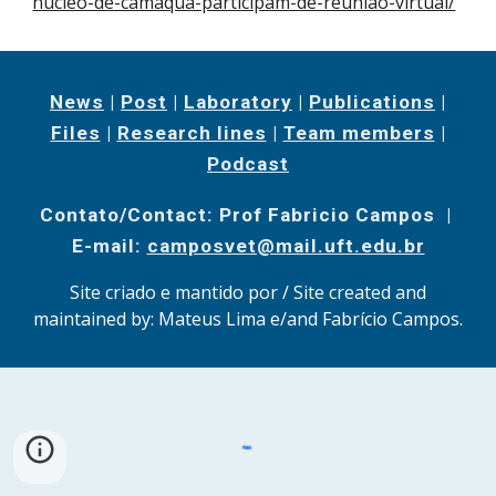
nucleo-de-camaqua-participam-de-reuniao-virtual/
News
|
Post
|
Laboratory
|
Publications
|
Files
|
Research lines
|
Team members
|
Podcast
Contato/Contact: Prof Fabricio Campos |
E-mail:
camposvet@mail.uft.edu.br
Site criado e mantido por / Site created and
maintained by: Mateus Lima e/and Fabrício Campos.